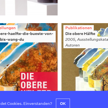
ellungen
Publikationen
ere-haelfte-die-bueste-von-
Die obere Hälfte
-bis-wang-du
2005, Ausstellungskata
Autoren
det Cookies. Einverstanden?
OK