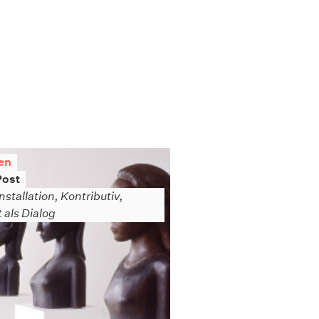
en
Post
nstallation, Kontributiv,
t als Dialog