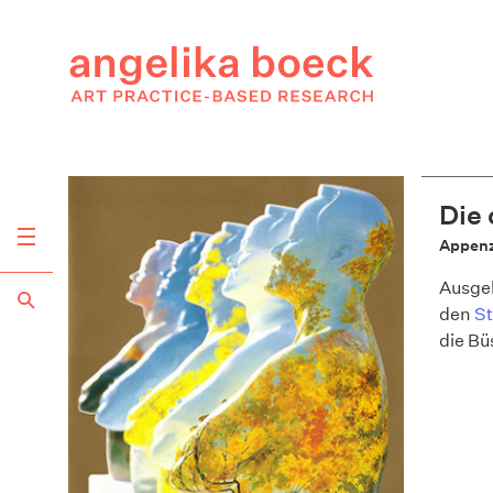
Die 
Appenz
Ausgeh
den
St
die Bü