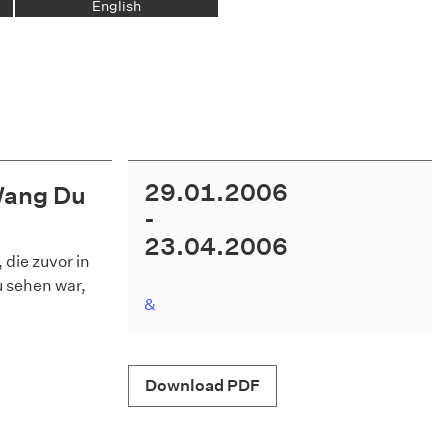
English
29.01.2006
 Wang Du
23.04.2006
die zuvor in
 sehen war,
&
Download PDF