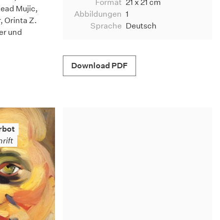
Format
21 x 21 cm
ead Mujic,
Abbildungen
1
, Orinta Z.
Sprache
Deutsch
zer und
Download PDF
rbot
rift