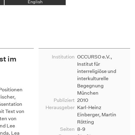
English
Institution
OCCURSO e.V.,
st im
Institut für
interreligiöse und
interkulturelle
Begegnung
Positionen
München
discher,
Publiziert
2010
äsentation
Herausgeber
Karl-Heinz
it Text von
Einberger, Martin
iten von
Rötting
und Lee
Seiten
8-9
nda, Lea