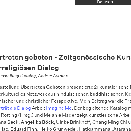
Deutsch
treten geboten - Zeitgenössische Kun
rreligiösen Dialog
usstellungskatalog, Andere Autoren
sstellung
Übertreten Geboten
präsentierte 21 künstlerische 
terkulturelles Netzwerk aus hinduistischer, buddhistischer, jü
ischer und christlicher Perspektive. Mein Beitrag war die Pr
trät als Dialog
Arbeit
Imagine Me
. Der begleitende Katalog m
 Rötting (Hrsg.) und Melanie Mader zeigt künstlerische Arbe
ana Beck,
Angelika Böck
, Ulrike Brinkhoff, Chang Ming Chi 
Hao, Eduard Finn, Heiko Grünwedel, Hatigammana Uttarana