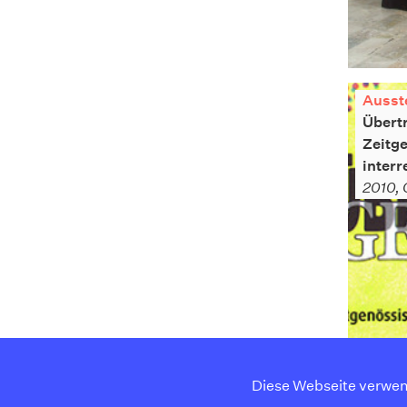
Ausst
Übert
Zeitg
interr
2010, 
Diese Webseite verwen