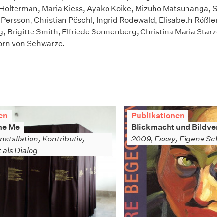
Holterman, Maria Kiess, Ayako Koike, Mizuho Matsunanga, S
Persson, Christian Pöschl, Ingrid Rodewald, Elisabeth Rößler
g, Brigitte Smith, Elfriede Sonnenberg, Christina Maria Star
orn von Schwarze.
en
Publikationen
ne Me
Blickmacht und Bildve
nstallation, Kontributiv,
2009, Essay, Eigene Sch
t als Dialog