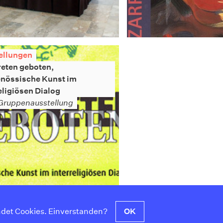
ellungen
reten geboten,
enössische Kunst im
eligiösen Dialog
Gruppenausstellung
det Cookies. Einverstanden?
OK