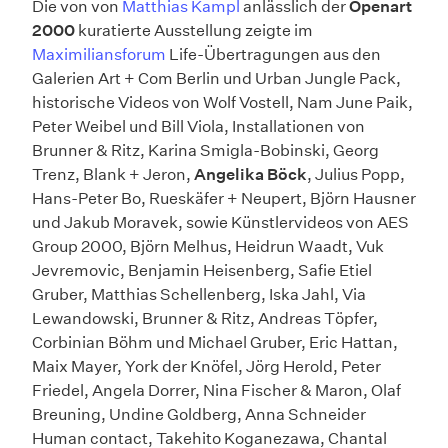
Die von von
Matthias Kampl
anlässlich der
Openart
2000
kuratierte Ausstellung zeigte im
Maximiliansforum
Life-Übertragungen aus den
Galerien Art + Com Berlin und Urban Jungle Pack,
historische Videos von Wolf Vostell, Nam June Paik,
Peter Weibel und Bill Viola, Installationen von
Brunner & Ritz, Karina Smigla-Bobinski, Georg
Trenz, Blank + Jeron,
Angelika Böck
, Julius Popp,
Hans-Peter Bo, Rueskäfer + Neupert, Björn Hausner
und Jakub Moravek, sowie Künstlervideos von AES
Group 2000, Björn Melhus, Heidrun Waadt, Vuk
Jevremovic, Benjamin Heisenberg, Safie Etiel
Gruber, Matthias Schellenberg, Iska Jahl, Via
Lewandowski, Brunner & Ritz, Andreas Töpfer,
Corbinian Böhm und Michael Gruber, Eric Hattan,
Maix Mayer, York der Knöfel, Jörg Herold, Peter
Friedel, Angela Dorrer, Nina Fischer & Maron, Olaf
Breuning, Undine Goldberg, Anna Schneider
Human contact, Takehito Koganezawa, Chantal