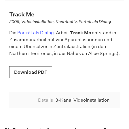
A
Track Me
2006, Videoinstallation, Kontributiv, Porträt als Dialog
Die
Porträt als Dialog
-Arbeit
Track Me
entstand in
Zusammenarbeit mit vier Spurenleserinnen und
einem Übersetzer in Zentralaustralien (in den
Northern Territories, in der Nähe von Alice Springs).
Download PDF
Details
3-Kanal Videoinstallation