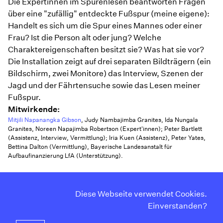
Die Expertinnen im Spurenlesen beantworten Fragen
über eine "zufällig" entdeckte Fußspur (meine eigene):
Handelt es sich um die Spur eines Mannes oder einer
Frau? Ist die Person alt oder jung? Welche
Charaktereigenschaften besitzt sie? Was hat sie vor?
Die Installation zeigt auf drei separaten Bildträgern (ein
Bildschirm, zwei Monitore) das Interview, Szenen der
Jagd und der Fährtensuche sowie das Lesen meiner
Fußspur.
Mitwirkende:
Mitjili Napanangka Gibson
, Judy Nambajimba Granites, Ida Nungala
Granites, Noreen Napajimba Robertson (Expert'innen); Peter Bartlett
(Assistenz, Interview, Vermittlung); Iria Kuen (Assistenz), Peter Yates,
Bettina Dalton (Vermittlung), Bayerische Landesanstalt für
Aufbaufinanzierung LfA (Unterstützung).
Diese Webseite verwendet Cookies.
Curriculum Vitae
Instagram
Einverstanden?
Kontakt
Facebook
Impressum
Twitter