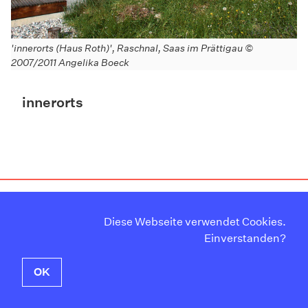
'innerorts (Haus Roth)', Raschnal, Saas im Prättigau ©
'
2007/2011 Angelika Boeck
A
innerorts
Curriculum Vitae
Instagram
Kontakt
Facebook
Diese Webseite verwendet Cookies.
Impressum
Twitter
Einverstanden?
Datenschutzerklärung
Newsletter
OK