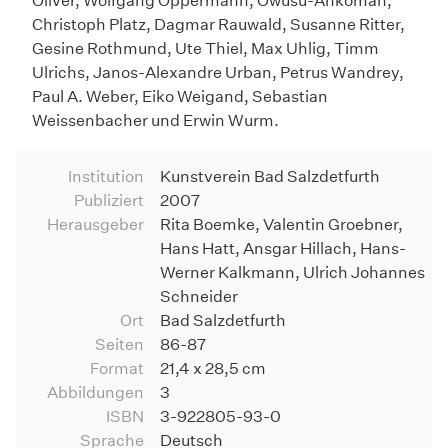
Oliver, Wolfgang Oppermann, Owusu-Ankomah,
Christoph Platz, Dagmar Rauwald, Susanne Ritter,
Gesine Rothmund, Ute Thiel, Max Uhlig, Timm
Ulrichs, Janos-Alexandre Urban, Petrus Wandrey,
Paul A. Weber, Eiko Weigand, Sebastian
Weissenbacher und Erwin Wurm.
Institution
Kunstverein Bad Salzdetfurth
Publiziert
2007
Herausgeber
Rita Boemke, Valentin Groebner,
Hans Hatt, Ansgar Hillach, Hans-
Werner Kalkmann, Ulrich Johannes
Schneider
Ort
Bad Salzdetfurth
Seiten
86-87
Format
21,4 x 28,5 cm
Abbildungen
3
ISBN
3-922805-93-0
Sprache
Deutsch