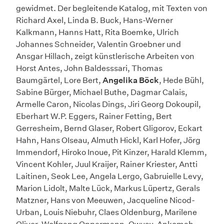
gewidmet. Der begleitende Katalog, mit Texten von
Richard Axel, Linda B. Buck, Hans-Werner
Kalkmann, Hanns Hatt, Rita Boemke, Ulrich
Johannes Schneider, Valentin Groebner und
Ansgar Hillach, zeigt künstlerische Arbeiten von
Horst Antes, John Baldesssari, Thomas
Baumgärtel, Lore Bert,
Angelika Böck
, Hede Bühl,
Sabine Bürger, Michael Buthe, Dagmar Calais,
Armelle Caron, Nicolas Dings, Jiri Georg Dokoupil,
Eberhart W.P. Eggers, Rainer Fetting, Bert
Gerresheim, Bernd Glaser, Robert Gligorov, Eckart
Hahn, Hans OIseau, Almuth Hickl, Karl Hofer, Jörg
Immendorf, Hiroko Inoue, Pit Kinzer, Harald Klemm,
Vincent Kohler, Juul Kraijer, Rainer Kriester, Antti
Laitinen, Seok Lee, Angela Lergo, Gabruielle Levy,
Marion Lidolt, Malte Lück, Markus Lüpertz, Gerals
Matzner, Hans von Meeuwen, Jacqueline Nicod-
Urban, Louis Niebuhr, Claes Oldenburg, Marilene